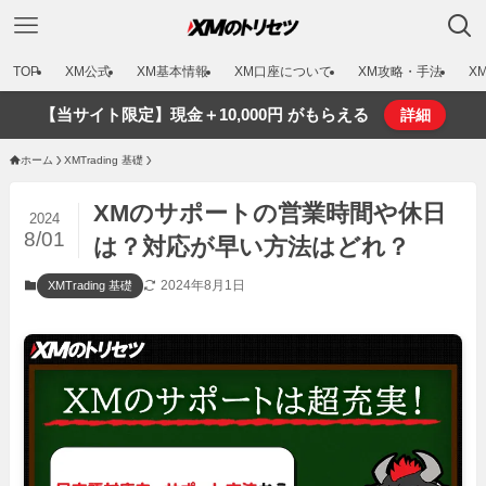
TOP
XM公式
XM基本情報
XM口座について
XM攻略・手法
X
【当サイト限定】現金＋10,000円 がもらえる
詳細
ホーム
XMTrading 基礎
XMのサポートの営業時間や休日
2024
8/01
は？対応が早い方法はどれ？
2024年8月1日
XMTrading 基礎